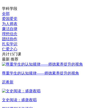
学科学段
全部
爱国爱党
为人师表
廉洁自律
理想信念
团结协作
扎实学识
仁爱之心
共计15门课
最新
推荐
尊重学生的认知规律——师德素养提升的视角
迟希新
文史阅读：盛唐夜唱