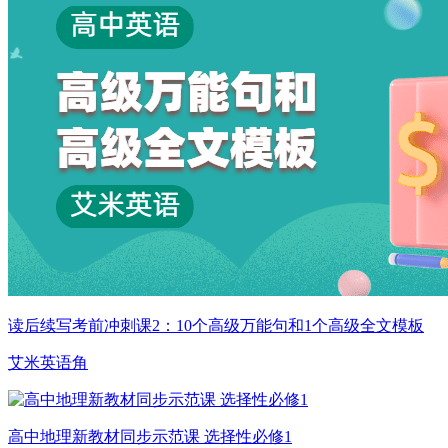
读后续写考前冲刺课2：10个高级万能句和1个高级全文模板
艾米英语角
高中地理新教材同步示范课 选择性必修1