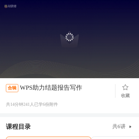
WPS助力结题报告写作
合辑
收藏
共14分钟
241人已学
6份附件
课程目录
共6讲