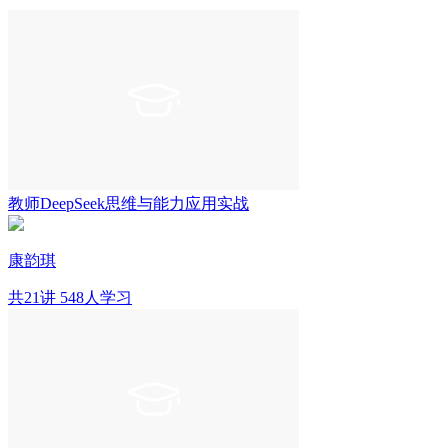
教师DeepSeek思维与能力应用实战
康韵琪
共21讲
548人学习