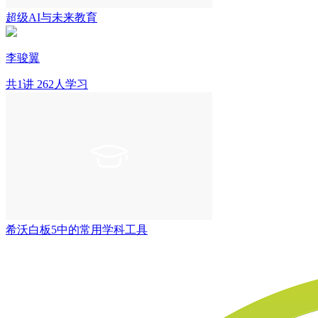
超级AI与未来教育
李骏翼
共1讲
262人学习
希沃白板5中的常用学科工具